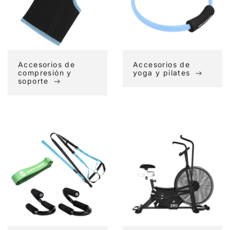
soporte
pilates
Accesorios de
Accesorios de
compresión y
yoga y pilates
soporte
Accesorios
Airbikes
funcionales