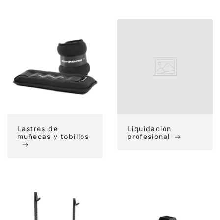
Lastres
Liquidación
de
profesional
muñecas
y
tobillos
Lastres de
Liquidación
muñecas y tobillos
profesional
Línea
Mancuernas
Active
rebajadas