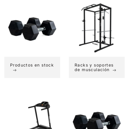
Productos
Racks
en
y
stock
soportes
de
musculación
Productos en stock
Racks y soportes
de musculación
Reacondicionados
Rebajas