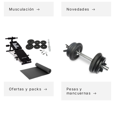
Musculación
Novedades
Ofertas
Pesas
y
y
packs
mancuernas
Ofertas y packs
Pesas y
mancuernas