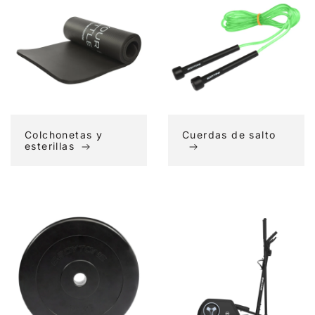
y
de
esterillas
salto
Colchonetas y
Cuerdas de salto
esterillas
Discos
Elípticas
de
musculación