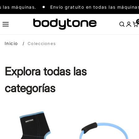
Ir
Envío gratuito en todas las máquinas.
las máquinas.
Envío gratuito en todas las máquinas.
al
contenido
Inicio
Colecciones
Explora todas las
categorías
Accesorios
Accesorios
de
de
compresión
yoga
y
y