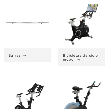
Barras
Bicicletas
de
ciclo
indoor
Barras
Bicicletas de ciclo
indoor
Bicicletas
Bicicletas
estáticas
indoor
en
stock