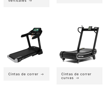
verticales
Cintas
Cintas
de
de
correr
correr
curvas
Cintas de correr
Cintas de correr
curvas
Colchonetas
Cuerdas