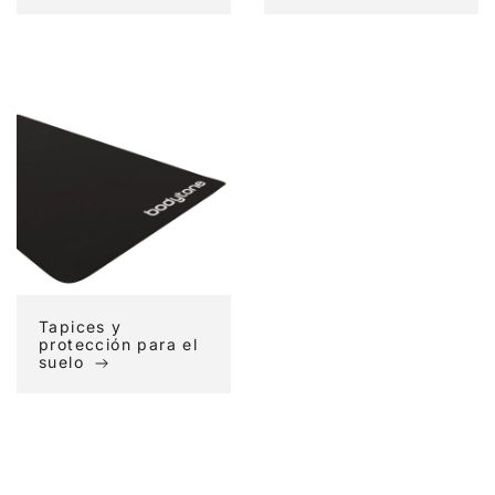
Tapices
y
protección
para
el
suelo
Tapices y
protección para el
suelo